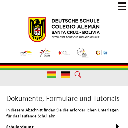
Skip
to
main
Colegio
Colegio
content
Aleman
Alemán
Useful
Santa
de
Links
Cruz
Excelencia
(German)
Useful
Links
Dokumente, Formulare und Tutorials
In diesem Abschnitt finden Sie die erforderlichen Unterlagen
für das laufende Schuljahr.
Schulordnung