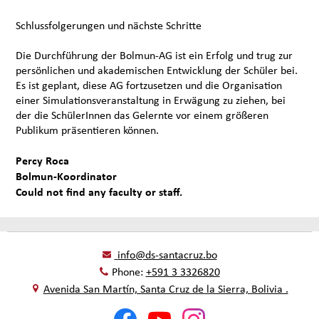
Schlussfolgerungen und nächste Schritte
Die Durchführung der Bolmun-AG ist ein Erfolg und trug zur
persönlichen und akademischen Entwicklung der Schüler bei.
Es ist geplant, diese AG fortzusetzen und die Organisation
einer Simulationsveranstaltung in Erwägung zu ziehen, bei
der die SchülerInnen das Gelernte vor einem größeren
Publikum präsentieren können.
Percy Roca
Bolmun-Koordinator
Could not find any faculty or staff.
info@ds-santacruz.bo
Phone:
+591 3 3326820
Avenida San Martín, Santa Cruz de la Sierra, Bolivia .
Social
Facebook
YouTube
Instagram