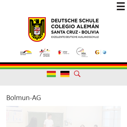
Skip
to
main
Colegio
Colegio
content
Aleman
Alemán
Useful
Santa
de
Links
Cruz
Excelencia
(German)
Useful
Links
Bolmun-AG