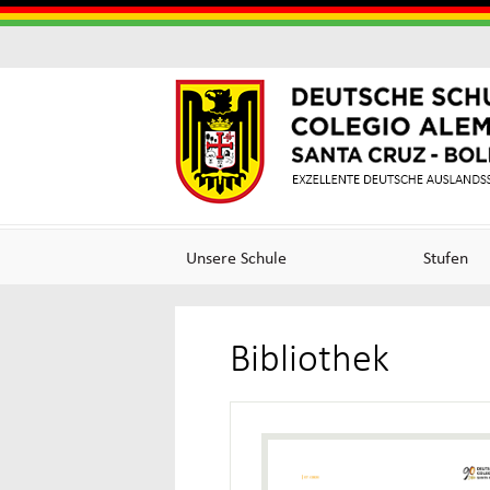
Colegi
Colegi
Alema
Alemá
Unsere Schule
Stufen
Santa
de
Bibliothek
Cruz
Excele
(Germ