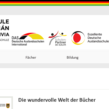
Skip
to
main
content
Useful
o
o
Links
n
n
Fächer
Bildung
ncia
an)
Die wundervolle Welt der Bücher