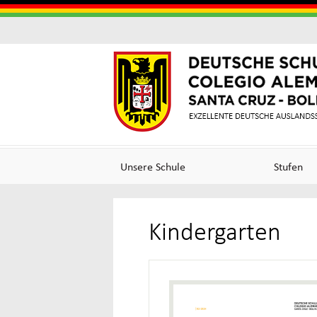
Colegi
Colegi
Alema
Alemá
Unsere Schule
Stufen
Santa
de
Kindergarten
Cruz
Excele
(Germ