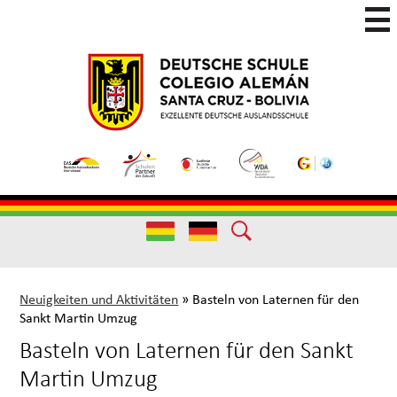
Skip
to
main
Colegio
Colegio
content
Aleman
Alemán
Useful
Santa
de
Links
Cruz
Excelencia
(German)
Useful
Links
Neuigkeiten und Aktivitäten
»
Basteln von Laternen für den
Sankt Martin Umzug
Basteln von Laternen für den Sankt
Martin Umzug