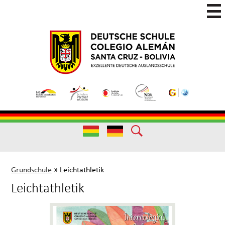
Skip
to
main
Colegio
Colegio
content
Aleman
Alemán
Useful
Santa
de
Links
Cruz
Excelencia
(German)
Useful
Links
Grundschule
»
Leichtathletik
Leichtathletik