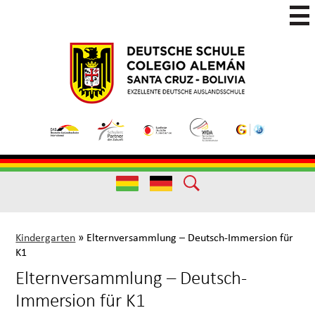
Skip
to
main
Colegio
Colegio
content
Aleman
Alemán
Useful
Santa
de
Links
Cruz
Excelencia
(German)
Useful
Links
Kindergarten
»
Elternversammlung – Deutsch-Immersion für
K1
Elternversammlung – Deutsch-
Immersion für K1