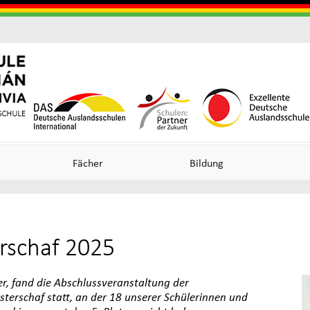
Skip
to
main
content
Useful
o
o
Links
n
n
Fächer
Bildung
ncia
schaf 2025
an)
, fand die Abschlussveranstaltung der
erschaf statt, an der 18 unserer Schülerinnen und