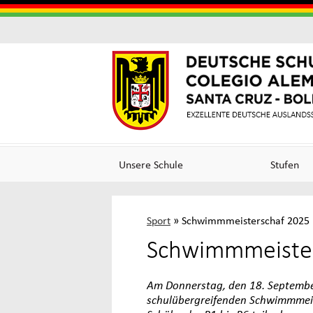
Colegi
Colegi
Alema
Alemá
Unsere Schule
Stufen
Santa
de
Sport
»
Schwimmmeisterschaf 2025
Cruz
Excele
Schwimmmeister
(Germ
Am Donnerstag, den 18. September
schulübergreifenden Schwimmmeist