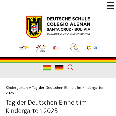
Skip
to
main
Colegio
Colegio
content
Aleman
Alemán
Useful
Santa
de
Links
Cruz
Excelencia
(German)
Useful
Links
Kindergarten
»
Tag der Deutschen Einheit im Kindergarten
2025
Tag der Deutschen Einheit im
Kindergarten 2025