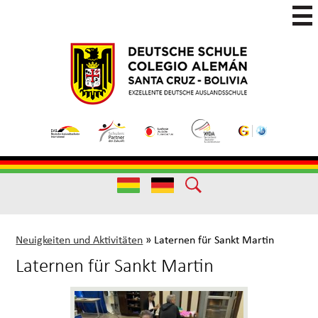
Skip
to
main
Colegio
Colegio
content
Aleman
Alemán
Useful
Santa
de
Links
Cruz
Excelencia
(German)
Useful
Links
Neuigkeiten und Aktivitäten
»
Laternen für Sankt Martin
Laternen für Sankt Martin