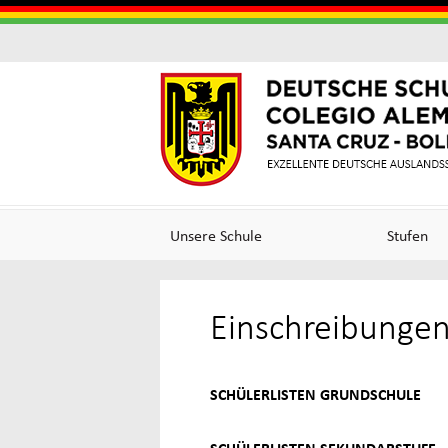
Colegi
Colegi
Alema
Alemá
Unsere Schule
Stufen
Santa
de
Einschreibunge
Cruz
Excele
SCHÜLERLISTEN GRUNDSCHULE
(Germ