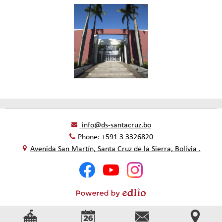
info@ds-santacruz.bo
Phone:
+591 3 3326820
Avenida San Martín, Santa Cruz de la Sierra, Bolivia .
Social
Facebook
YouTube
Instagram
Media
-
Footer
Powered
by