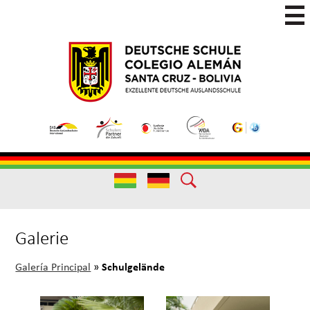
Skip
to
main
Colegio
Colegio
content
Aleman
Alemán
Useful
Santa
de
Links
Cruz
Excelencia
(German)
Useful
Links
Galerie
Schulgelände
Galería Principal
»